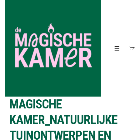
↓
Doorgaan
naar
hoofdinhoud
MENU
MAGISCHE
KAMER_NATUURLIJKE
TUINONTWERPEN EN