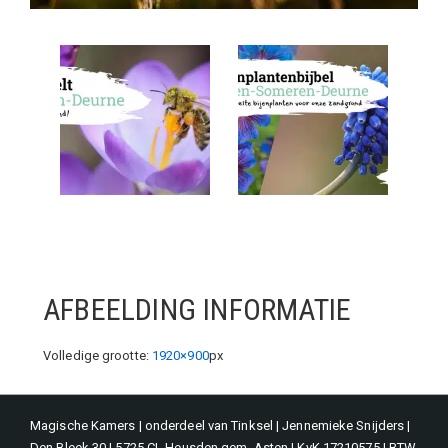
AFBEELDING INFORMATIE
Volledige grootte:
1920×900
px
Magische Kamers | onderdeel van Tinksel | Jennemieke Snijders |
Den Bleek 30 | 5725 CL Heusden gem. Asten | KvK 17210575 | BTW