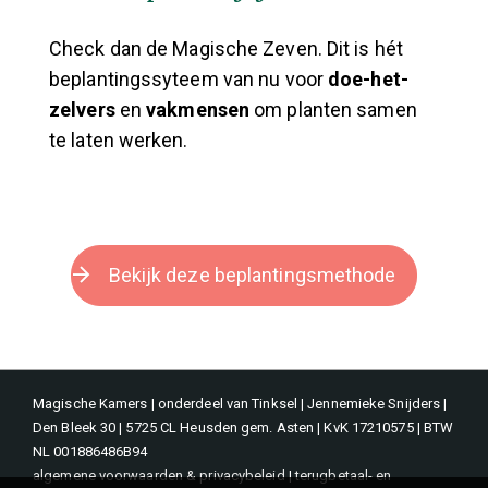
Check dan de Magische Zeven. Dit is hét
beplantingssyteem van nu voor
doe-het-
zelvers
en
vakmensen
om planten samen
te laten werken.
Bekijk deze beplantingsmethode
Magische Kamers | onderdeel van Tinksel | Jennemieke Snijders |
Den Bleek 30 | 5725 CL Heusden gem. Asten | KvK 17210575 | BTW
NL 001886486B94
algemene voorwaarden & privacybeleid
|
terugbetaal- en