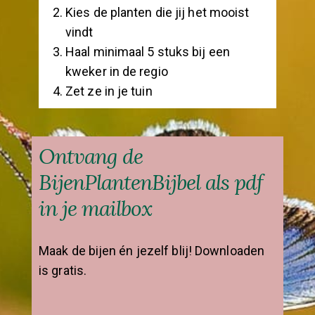
Kies de planten die jij het mooist
vindt
Haal minimaal 5 stuks bij een
kweker in de regio
Zet ze in je tuin
Ontvang de
BijenPlantenBijbel als pdf
in je mailbox
Maak de bijen én jezelf blij! Downloaden
is gratis.