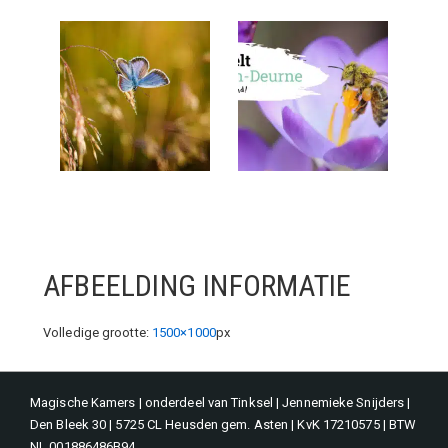
AFBEELDING INFORMATIE
Volledige grootte:
1500×1000
px
Magische Kamers | onderdeel van Tinksel | Jennemieke Snijders |
Den Bleek 30 | 5725 CL Heusden gem. Asten | KvK 17210575 | BTW
NL 001886486B94