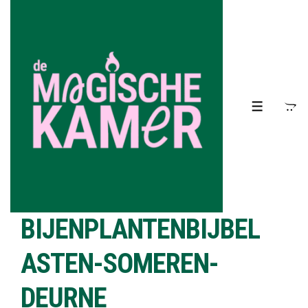
↓
Doorgaan
naar
hoofdinhoud
MENU
BIJENPLANTENBIJBEL
ASTEN-SOMEREN-
DEURNE