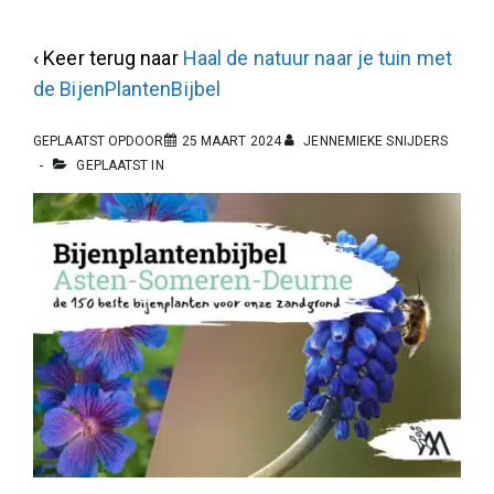
‹ Keer terug naar
Haal de natuur naar je tuin met
de BijenPlantenBijbel
GEPLAATST OPDOOR
25 MAART 2024
JENNEMIEKE SNIJDERS
GEPLAATST IN