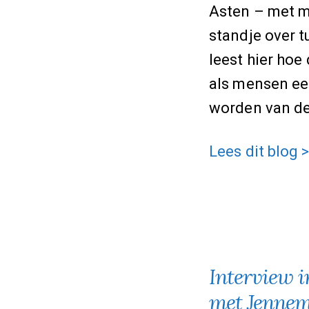
Asten – met m
standje over t
leest hier hoe 
als mensen ee
worden van de
Hoe
Lees dit blog 
de
dag
verliep
op
evenement
Interview i
Kunst
met Jennem