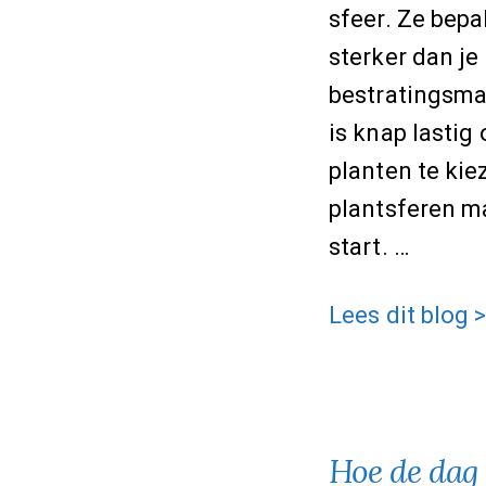
sfeer. Ze bepa
sterker dan je
bestratingsma
is knap lastig
planten te kie
plantsferen m
start. …
Hoe
Lees dit blog 
kies
je
planten
Hoe de dag 
voor