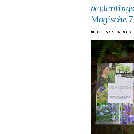
Klinkt
beplanting
Magische 7
GEPLAATST IN
BLOG