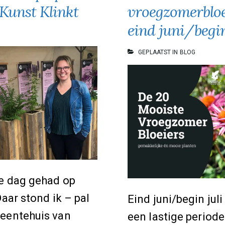
bij
Kunst Klinkt
vroegzomerbloe
Groei
eind juni/begin
&
GEPLAATST IN
BLOG
Bloei,
afdeling
Over-
Betuwe
e dag gehad op
Daar stond ik – pal
Eind juni/begin juli 
eentehuis van
een lastige periode 