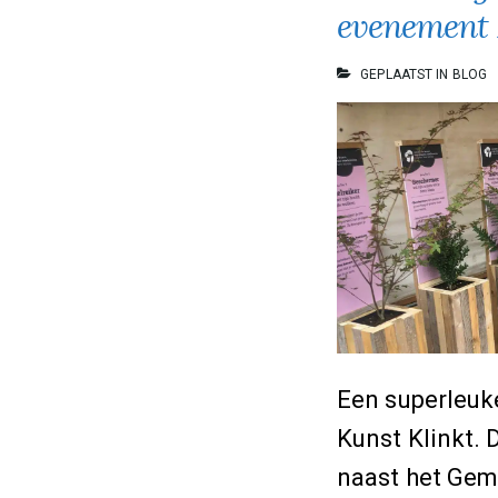
je
evenement 
tuin?
GEPLAATST IN
BLOG
7
ideeën
om
de
sfeer
te
creëren
die
Een superleuk
je
Kunst Klinkt. 
wenst
naast het Gem