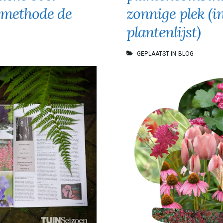
eind
smethode de
zonnige plek (in
juni/begin
plantenlijst)
juli
GEPLAATST IN
BLOG