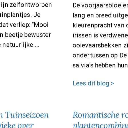
ijn zelfontworpen
De voorjaarsbloeier
uinplantjes. Je
lang en breed uitg
dat verliep: “Mooi
kleurenpracht van 
n beetje bewuster
irissen is verdwen
 natuurlijke …
ooievaarsbekken zi
ondertussen op De
>
salvia’s hebben hun
De
Lees dit blog >
20
mooiste
n Tuinseizoen
Romantische r
vroegzomerbloeier
voor
ieke over
plantencombina