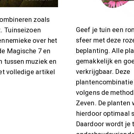
combineren zoals
Geef je tuin een r
t. Tuinseizoen
sfeer met deze roz
ennemieke over het
beplanting. Alle pl
de Magische 7 en
gemakkelijk en go
n tussen muziek en
verkrijgbaar. Deze
et volledige artikel
plantencombinatie
volgens de method
Zeven. De planten
hierdoor optimaal 
Daardoor wordt je 