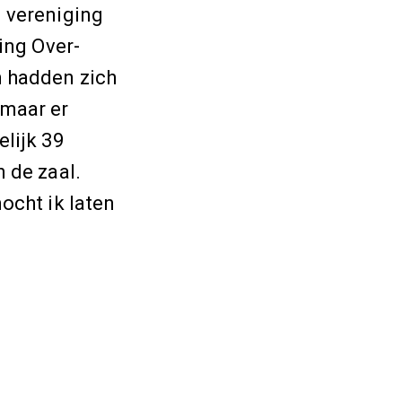
 vereniging
ling Over-
 hadden zich
 maar er
lijk 39
 de zaal.
ocht ik laten