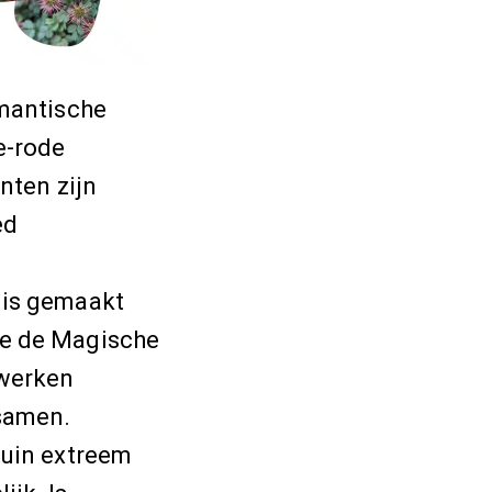
omantische
e-rode
anten zijn
ed
 is gemaakt
e de Magische
 werken
samen.
tuin extreem