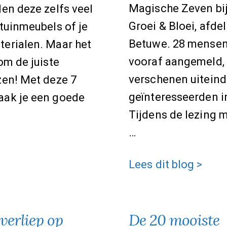
Magische Zeven bij
len deze zelfs veel
Groei & Bloei, afde
 tuinmeubels of je
Betuwe. 28 mensen
terialen. Maar het
vooraf aangemeld,
 om de juiste
verschenen uiteinde
zen! Met deze 7
geïnteresseerden in
aak je een goede
Tijdens de lezing m
…
>
Hoe
Lees dit blog >
de
lezing/workshop
verliep op
De 20 mooiste
verliep