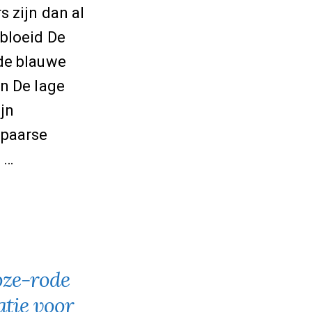
s zijn dan al
ebloeid De
de blauwe
en De lage
jn
 paarse
 …
oze-rode
s
tie voor