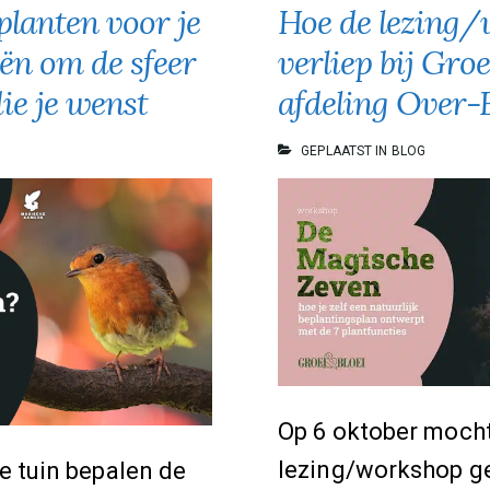
 planten voor je
Hoe de lezing
eën om de sfeer
verliep bij Groe
die je wenst
afdeling Over
GEPLAATST IN
BLOG
Op 6 oktober mocht
lezing/workshop g
je tuin bepalen de