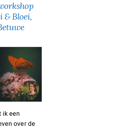
/workshop
i & Bloei,
-Betuwe
 ik een
even over de