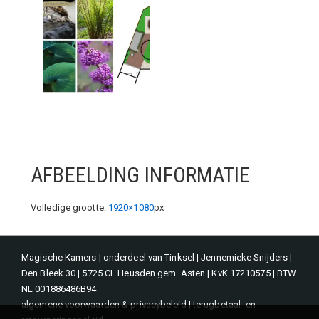
AFBEELDING INFORMATIE
Volledige grootte:
1920×1080
px
Magische Kamers | onderdeel van Tinksel | Jennemieke Snijders |
Den Bleek 30 | 5725 CL Heusden gem. Asten | KvK 17210575 | BTW
NL 001886486B94
algemene voorwaarden & privacybeleid
|
terugbetaal- en