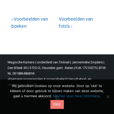
Bericht
Vorig
Volgende
‹ Voorbeelden van
Voorbeelden van
bericht
bericht
boeken
foto’s ›
navigatie
is
is
Magische Kamers | onderdeel van Tinksel | Jennemieke Snijders |
Den Bleek 30 | 5725 CL Heusden gem. Asten | KvK 17210575 | BTW
NL 001886486B94
algemene voorwaarden & privacybeleid
|
terugbetaal- en
retourneringsbeleid
Wij gebruiken cookies op onze website. Door op 'oké' te
klikken of door gebruik te blijven maken van deze website,
gaat u hiermee akkoord.
Klik hier voor meer informatie
.
Pinterest
OKÉ