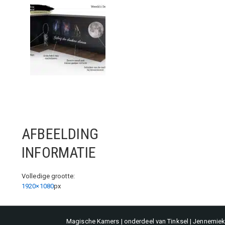
AFBEELDING
INFORMATIE
Volledige grootte:
1920×1080
px
Magische Kamers | onderdeel van Tinksel | Jennemieke