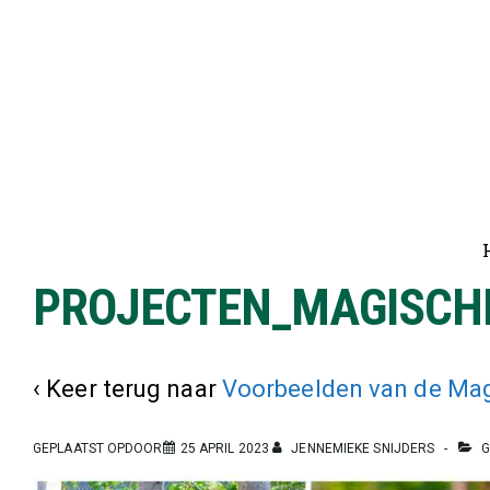
↓
Doorgaan
naar
hoofdinhoud
Ho
na
PROJECTEN_MAGISCH
‹ Keer terug naar
Voorbeelden van de Ma
GEPLAATST OPDOOR
25 APRIL 2023
JENNEMIEKE SNIJDERS
G