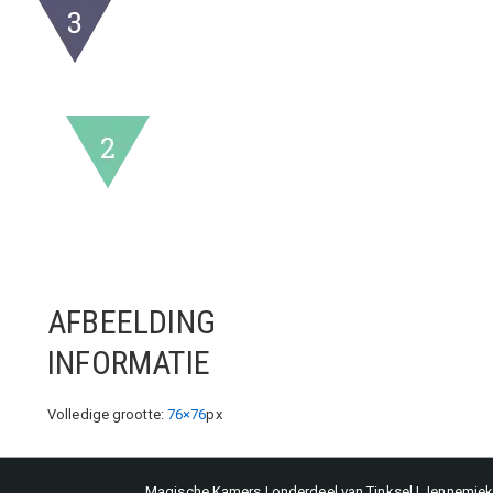
AFBEELDING
INFORMATIE
Volledige grootte:
76×76
px
Magische Kamers | onderdeel van Tinksel | Jennemieke