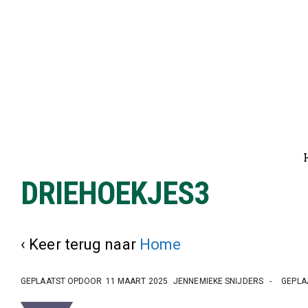
↓
Doorgaan
naar
hoofdinhoud
Ho
na
DRIEHOEKJES3
‹ Keer terug naar
Home
GEPLAATST OPDOOR
11 MAART 2025
JENNEMIEKE SNIJDERS
GEPLA