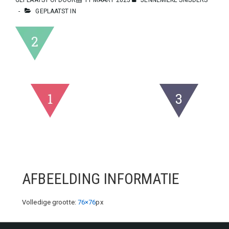
GEPLAATST IN
AFBEELDING INFORMATIE
Volledige grootte:
76×76
px