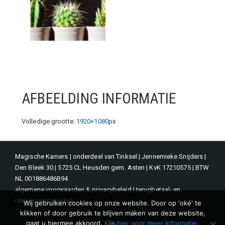
AFBEELDING INFORMATIE
Volledige grootte:
1920×1080
px
Magische Kamers | onderdeel van Tinksel | Jennemieke Snijders |
Den Bleek 30 | 5725 CL Heusden gem. Asten | KvK 17210575 | BTW
NL 001886486B94
algemene voorwaarden & privacybeleid
|
terugbetaal- en
retourneringsbeleid
Wij gebruiken cookies op onze website. Door op 'oké' te
klikken of door gebruik te blijven maken van deze website,
gaat u hiermee akkoord.
Klik hier voor meer informatie
.