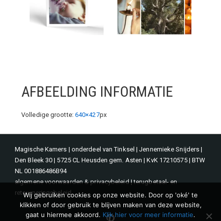
AFBEELDING INFORMATIE
Volledige grootte:
640×427
px
Magische Kamers | onderdeel van Tinksel | Jennemieke Snijders |
Den Bleek 30 | 5725 CL Heusden gem. Asten | KvK 17210575 | BTW
NL 001886486B94
algemene voorwaarden & privacybeleid
|
terugbetaal- en
retourneringsbeleid
Wij gebruiken cookies op onze website. Door op 'oké' te
klikken of door gebruik te blijven maken van deze website,
gaat u hiermee akkoord.
Klik hier voor meer informatie
.
Pinterest