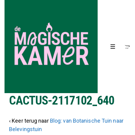
↓
Doorgaan
naar
hoofdinhoud
MENU
CACTUS-2117102_640
‹ Keer terug naar
Blog: van Botanische Tuin naar
Belevingstuin