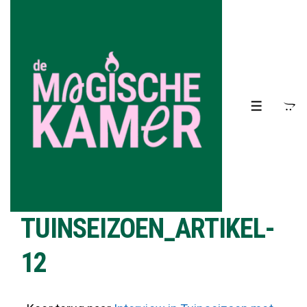
↓
Doorgaan
naar
hoofdinhoud
MENU
TUINSEIZOEN_ARTIKEL-
12