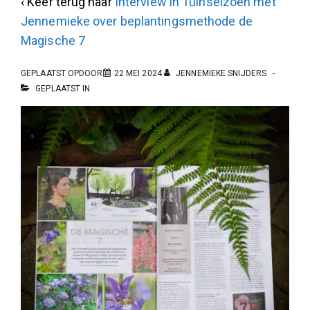
‹ Keer terug naar
Interview in Tuinseizoen met
Jennemieke over beplantingsmethode de
Magische 7
GEPLAATST OPDOOR
22 MEI 2024
JENNEMIEKE SNIJDERS
GEPLAATST IN