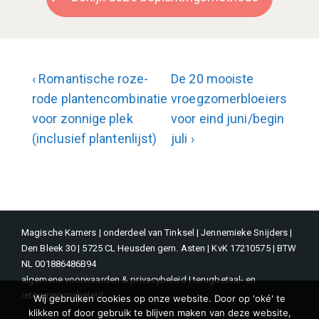
Bericht
Vorig
Volgende
‹ Romantische roze-
De 20 mooiste
bericht
bericht
rode plantencombinatie
vroegzomerbloeiers
navigatie
is
is
voor zonnige plek
voor eind juni/begin
(inclusief plantenlijst)
juli ›
Magische Kamers | onderdeel van Tinksel | Jennemieke Snijders |
Den Bleek 30 | 5725 CL Heusden gem. Asten | KvK 17210575 | BTW
NL 001886486B94
algemene voorwaarden & privacybeleid
|
terugbetaal- en
retourneringsbeleid
Wij gebruiken cookies op onze website. Door op 'oké' te
klikken of door gebruik te blijven maken van deze website,