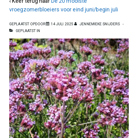
‹ Keer terug naar
De 20 mooiste
vroegzomerbloeiers voor eind juni/begin juli
GEPLAATST OPDOOR
14 JULI 2025
JENNEMIEKE SNIJDERS
GEPLAATST IN