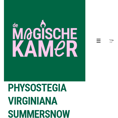
↓
Doorgaan
naar
hoofdinhoud
MENU
PHYSOSTEGIA
VIRGINIANA
SUMMERSNOW