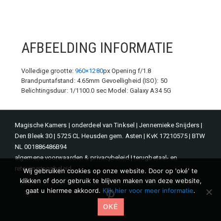
AFBEELDING INFORMATIE
Volledige grootte:
960×1280
px
Opening f/1.8
Brandpuntafstand: 4.65mm
Gevoelligheid (ISO): 50
Belichtingsduur: 1/1100.0 sec
Model: Galaxy A34 5G
Magische Kamers | onderdeel van Tinksel | Jennemieke Snijders |
Den Bleek 30 | 5725 CL Heusden gem. Asten | KvK 17210575 | BTW
NL 001886486B94
algemene voorwaarden & privacybeleid
|
terugbetaal- en
retourneringsbeleid
Wij gebruiken cookies op onze website. Door op 'oké' te
klikken of door gebruik te blijven maken van deze website,
gaat u hiermee akkoord.
Klik hier voor meer informatie
.
Pinterest
OKÉ