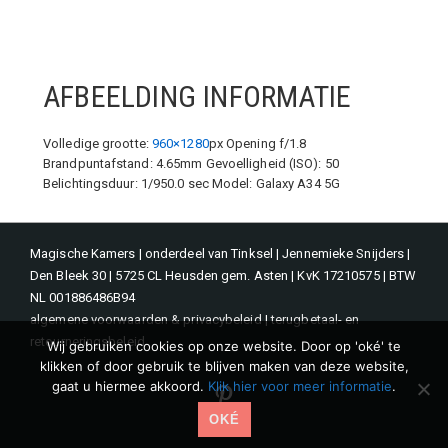
AFBEELDING INFORMATIE
Volledige grootte:
960×1280
px
Opening f/1.8
Brandpuntafstand: 4.65mm
Gevoelligheid (ISO): 50
Belichtingsduur: 1/950.0 sec
Model: Galaxy A34 5G
Magische Kamers | onderdeel van Tinksel | Jennemieke Snijders |
Den Bleek 30 | 5725 CL Heusden gem. Asten | KvK 17210575 | BTW
NL 001886486B94
algemene voorwaarden & privacybeleid
|
terugbetaal- en
retourneringsbeleid
Wij gebruiken cookies op onze website. Door op 'oké' te
klikken of door gebruik te blijven maken van deze website,
gaat u hiermee akkoord.
Klik hier voor meer informatie
.
Pinterest
OKÉ