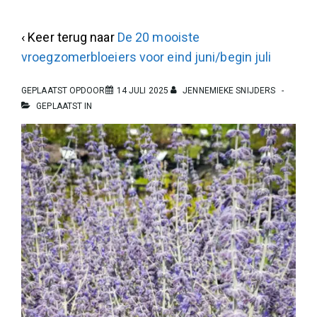
‹ Keer terug naar
De 20 mooiste
vroegzomerbloeiers voor eind juni/begin juli
GEPLAATST OPDOOR
14 JULI 2025
JENNEMIEKE SNIJDERS
GEPLAATST IN