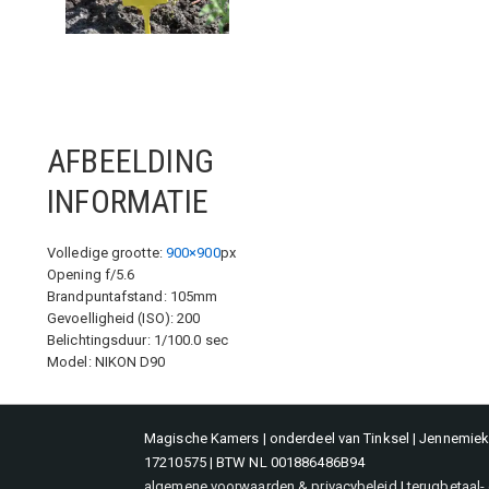
AFBEELDING
INFORMATIE
Volledige grootte:
900×900
px
Opening f/5.6
Brandpuntafstand: 105mm
Gevoelligheid (ISO): 200
Belichtingsduur: 1/100.0 sec
Model: NIKON D90
Magische Kamers | onderdeel van Tinksel | Jennemieke
17210575 | BTW NL 001886486B94
algemene voorwaarden & privacybeleid
|
terugbetaal-