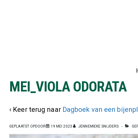
↓
Doorgaan
naar
hoofdinhoud
Ho
na
MEI_VIOLA ODORATA
‹ Keer terug naar
Dagboek van een bijenpl
GEPLAATST OPDOOR
19 MEI 2023
JENNEMIEKE SNIJDERS
GEP