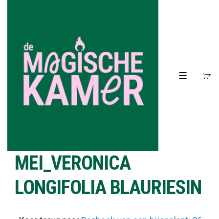
↓
Doorgaan
naar
hoofdinhoud
MENU
MEI_VERONICA
LONGIFOLIA BLAURIESIN