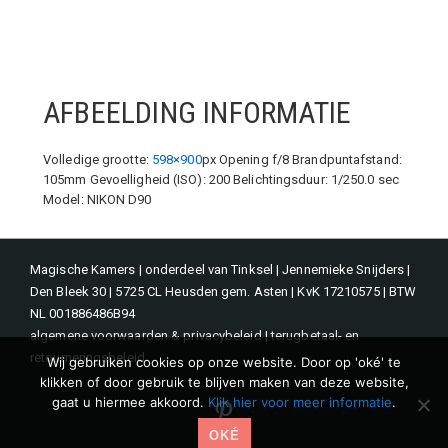
AFBEELDING INFORMATIE
Volledige grootte:
598×900
px
Opening f/8
Brandpuntafstand:
105mm
Gevoelligheid (ISO): 200
Belichtingsduur: 1/250.0 sec
Model: NIKON D90
Magische Kamers | onderdeel van Tinksel | Jennemieke Snijders |
Den Bleek 30 | 5725 CL Heusden gem. Asten | KvK 17210575 | BTW
NL 001886486B94
algemene voorwaarden & privacybeleid
|
terugbetaal- en
retourneringsbeleid
Wij gebruiken cookies op onze website. Door op 'oké' te
klikken of door gebruik te blijven maken van deze website,
gaat u hiermee akkoord.
Klik hier voor meer informatie
.
Pinterest
OKÉ