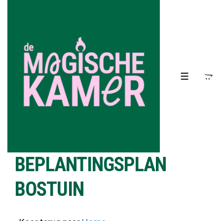
↓
Doorgaan
naar
hoofdinhoud
MENU
BEPLANTINGSPLAN
BOSTUIN