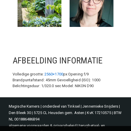
AFBEELDING INFORMATIE
Volledige grootte:
2560×1700
px
Opening f/9
Brandpuntafstand: 45mm
Gevoelligheid (ISO): 1000
Belichtingsduur: 1/320.0 sec
Model: NIKON D90
Magische Kamers | onderdeel van Tinksel | Jennemieke Snijders |
Den Bleek 30 | 5725 CL Heusden gem. Asten | KvK 17210575 | BTW
NL 001886486B94
algemene voorwaarden & privacybeleid
|
terugbetaal- en