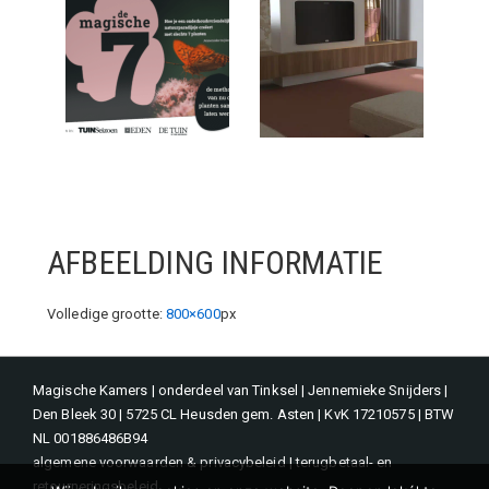
AFBEELDING INFORMATIE
Volledige grootte:
800×600
px
Magische Kamers | onderdeel van Tinksel | Jennemieke Snijders |
Den Bleek 30 | 5725 CL Heusden gem. Asten | KvK 17210575 | BTW
NL 001886486B94
algemene voorwaarden & privacybeleid
|
terugbetaal- en
retourneringsbeleid