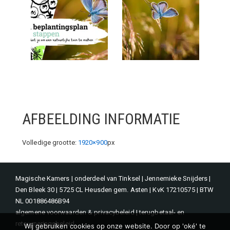
AFBEELDING INFORMATIE
Volledige grootte:
1920×900
px
Magische Kamers | onderdeel van Tinksel | Jennemieke Snijders |
Den Bleek 30 | 5725 CL Heusden gem. Asten | KvK 17210575 | BTW
NL 001886486B94
algemene voorwaarden & privacybeleid
|
terugbetaal- en
retourneringsbeleid
Wij gebruiken cookies op onze website. Door op 'oké' te