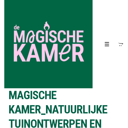
↓
Doorgaan
naar
hoofdinhoud
MENU
MAGISCHE
KAMER_NATUURLIJKE
TUINONTWERPEN EN