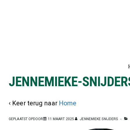
↓
Doorgaan
naar
hoofdinhoud
Ho
na
JENNEMIEKE-SNIJDE
‹ Keer terug naar
Home
GEPLAATST OPDOOR
11 MAART 2025
JENNEMIEKE SNIJDERS