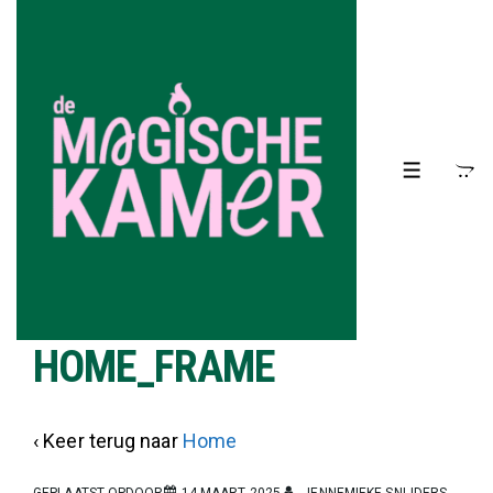
↓
Doorgaan
naar
hoofdinhoud
MENU
HOME_FRAME
‹ Keer terug naar
Home
GEPLAATST OPDOOR
14 MAART 2025
JENNEMIEKE SNIJDERS