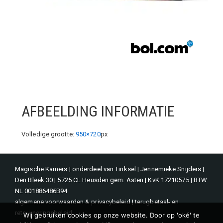
AFBEELDING INFORMATIE
Volledige grootte:
950×720
px
Magische Kamers | onderdeel van Tinksel | Jennemieke Snijders |
Den Bleek 30 | 5725 CL Heusden gem. Asten | KvK 17210575 | BTW
NL 001886486B94
algemene voorwaarden & privacybeleid
|
terugbetaal- en
retourneringsbeleid
Wij gebruiken cookies op onze website. Door op 'oké' te