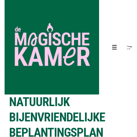
↓
Doorgaan
naar
hoofdinhoud
MENU
NATUURLIJK
BIJENVRIENDELIJKE
BEPLANTINGSPLAN