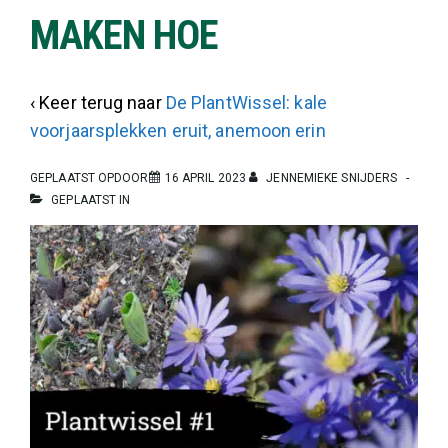
MAKEN HOE
‹ Keer terug naar
De PlantWissel: kale
voorjaarsplekken eruit, anemoon erin
GEPLAATST OPDOOR
16 APRIL 2023
JENNEMIEKE SNIJDERS
GEPLAATST IN