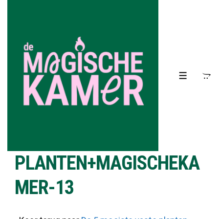
↓
Doorgaan
naar
hoofdinhoud
MENU
PLANTEN+MAGISCHEKA
MER-13