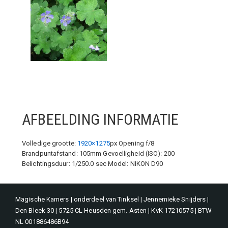
AFBEELDING INFORMATIE
Volledige grootte:
1920×1275
px
Opening f/8
Brandpuntafstand: 105mm
Gevoelligheid (ISO): 200
Belichtingsduur: 1/250.0 sec
Model: NIKON D90
Magische Kamers | onderdeel van Tinksel | Jennemieke Snijders |
Den Bleek 30 | 5725 CL Heusden gem. Asten | KvK 17210575 | BTW
NL 001886486B94