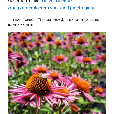
‹ Keer terug naar
De 20 mooiste
vroegzomerbloeiers voor eind juni/begin juli
GEPLAATST OPDOOR
14 JULI 2025
JENNEMIEKE SNIJDERS
GEPLAATST IN