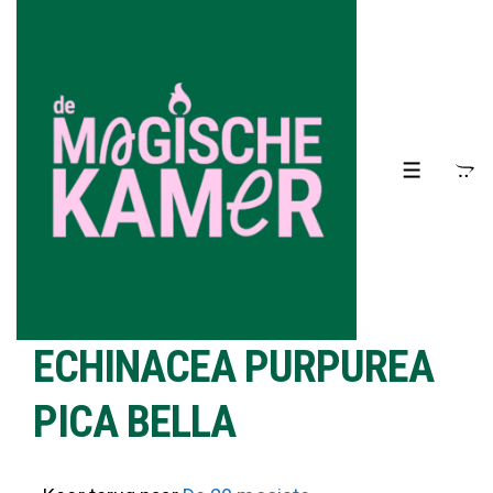
↓
Doorgaan
naar
hoofdinhoud
MENU
ECHINACEA PURPUREA
PICA BELLA