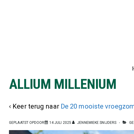
↓
Doorgaan
naar
hoofdinhoud
Ho
na
ALLIUM MILLENIUM
‹ Keer terug naar
De 20 mooiste vroegzome
GEPLAATST OPDOOR
14 JULI 2025
JENNEMIEKE SNIJDERS
GE