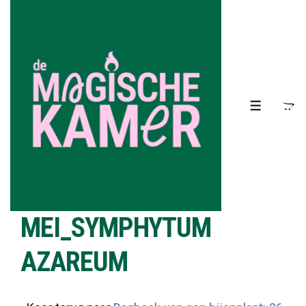
↓
Doorgaan
naar
hoofdinhoud
MENU
MEI_SYMPHYTUM
AZAREUM