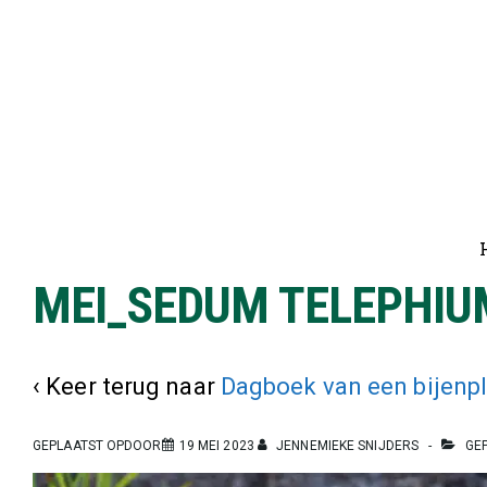
↓
Doorgaan
naar
hoofdinhoud
Ho
na
MEI_SEDUM TELEPHI
‹ Keer terug naar
Dagboek van een bijenpl
GEPLAATST OPDOOR
19 MEI 2023
JENNEMIEKE SNIJDERS
GEP