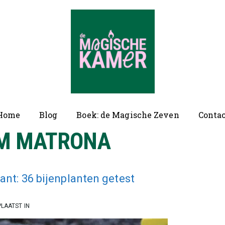
ofd
Home
Blog
Boek: de Magische Zeven
Conta
vigatie
UM MATRONA
ant: 36 bijenplanten getest
LAATST IN