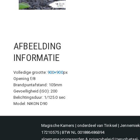
AFBEELDING
INFORMATIE
Volledige grootte:
900×900
px
Opening f/8
Brandpuntafstand: 105mm
Gevoelligheid (ISO): 200
Belichtingsduur: 1/125.0 sec
Model: NIKON D90
Magische Kamers | onderdeel van Tinksel | Jennemieke
17210575 | BTW NL 001886486B94
algemene voorwaarden & privacybeleid
|
terugbetaal-