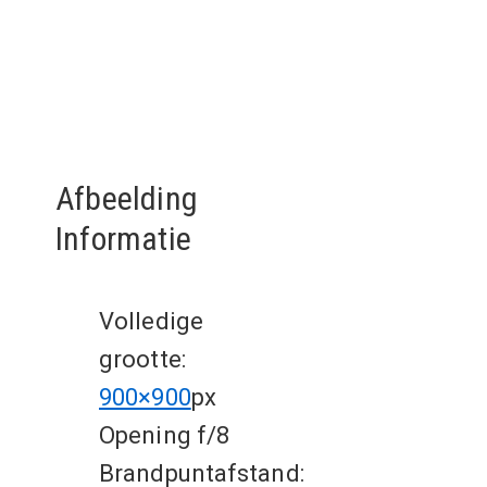
Afbeelding
Informatie
Volledige
grootte:
900×900
px
Opening f/8
Brandpuntafstand: