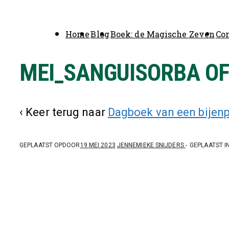
Hoofd
Home
Blog
Boek: de Magische Zeven
Co
navigatie
MEI_SANGUISORBA OF
‹ Keer terug naar
Dagboek van een bijenpl
GEPLAATST OPDOOR
19 MEI 2023
JENNEMIEKE SNIJDERS
GEPLAATST I