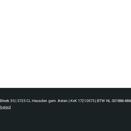
n Bleek 30 | 5725 CL Heusden gem. Asten | KvK 17210575 | BTW NL 00188648
sbeleid