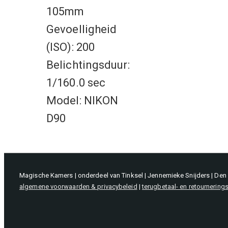
105mm
Gevoelligheid
(ISO): 200
Belichtingsduur:
1/160.0 sec
Model: NIKON
D90
Magische Kamers | onderdeel van Tinksel | Jennemieke Snijders | De
algemene voorwaarden & privacybeleid
|
terugbetaal- en retournering