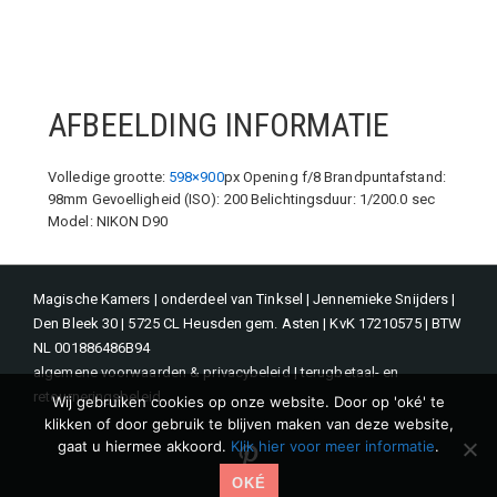
AFBEELDING INFORMATIE
Volledige grootte:
598×900
px
Opening f/8
Brandpuntafstand:
98mm
Gevoelligheid (ISO): 200
Belichtingsduur: 1/200.0 sec
Model: NIKON D90
Magische Kamers | onderdeel van Tinksel | Jennemieke Snijders |
Den Bleek 30 | 5725 CL Heusden gem. Asten | KvK 17210575 | BTW
NL 001886486B94
algemene voorwaarden & privacybeleid
|
terugbetaal- en
retourneringsbeleid
Wij gebruiken cookies op onze website. Door op 'oké' te
klikken of door gebruik te blijven maken van deze website,
gaat u hiermee akkoord.
Klik hier voor meer informatie
.
Pinterest
OKÉ