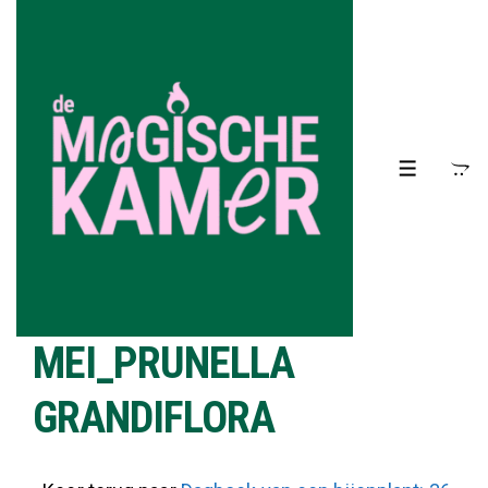
↓
Doorgaan
naar
hoofdinhoud
MENU
MEI_PRUNELLA
GRANDIFLORA