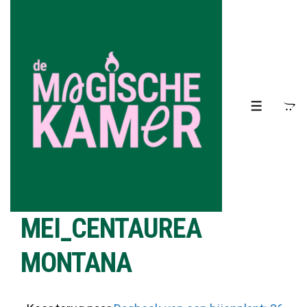
↓
Doorgaan
naar
hoofdinhoud
MENU
MEI_CENTAUREA
MONTANA