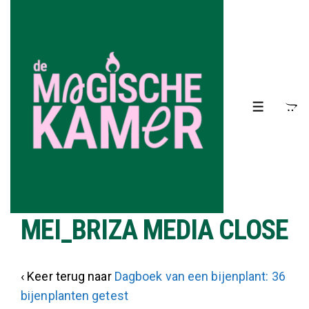
↓
Doorgaan
naar
hoofdinhoud
MENU
MEI_BRIZA MEDIA CLOSE
‹ Keer terug naar
Dagboek van een bijenplant: 36
bijenplanten getest