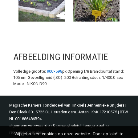
AFBEELDING INFORMATIE
Volledige grootte:
900×598
px
Opening f/8
Brandpuntafstand:
105mm
Gevoelligheid (ISO): 200
Belichtingsduur: 1/400.0 sec
Model: NIKON D90
Magische Kamers | onderdeel van Tinksel | Jennemieke Snijders |
Den Bleek 30 | 5725 CL Heusden gem. Asten | KvK 17210575 | BTW
NL 001886486B94
algemene voorwaarden & privacybeleid
|
terugbetaal- en
retourneringsbeleid
Wij gebruiken cookies op onze website. Door op 'oké' te