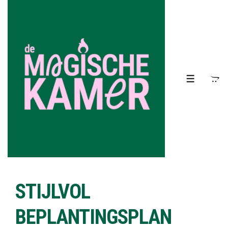
↓
Doorgaan
naar
hoofdinhoud
MENU
STIJLVOL
BEPLANTINGSPLAN