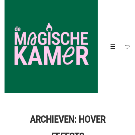
↓
Doorgaan
naar
hoofdinhoud
MENU
ARCHIEVEN:
HOVER