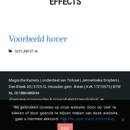
EFFECTS
Voorbeeld hover
GEPLAATST IN
Magische Kamers | onderdeel van Tinksel | Jennemieke Snijders |
Den Bleek 30 | 5725 CL Heusden gem. Asten | KvK 17210575 | BTW
NL 001886486B94
algemene voorwaarden & privacybeleid
|
terugbetaal- en
retourneringsbeleid
Wij gebruiken cookies op onze website. Door op 'oké' te
klikken of door gebruik te blijven maken van deze website,
gaat u hiermee akkoord.
Klik hier voor meer informatie
.
Pinterest
OKÉ