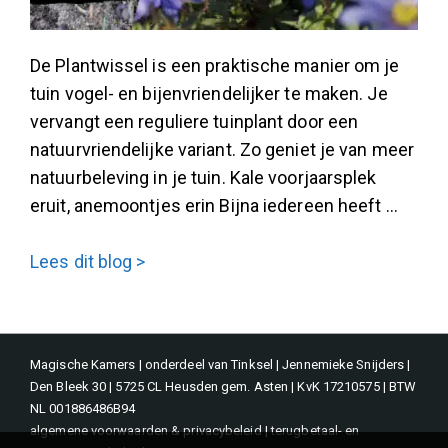
De Plantwissel is een praktische manier om je
tuin vogel- en bijenvriendelijker te maken. Je
vervangt een reguliere tuinplant door een
natuurvriendelijke variant. Zo geniet je van meer
natuurbeleving in je tuin. Kale voorjaarsplek
eruit, anemoontjes erin Bijna iedereen heeft …
De
Lees dit blog >
PlantWissel:
kale
voorjaarsplekken
Magische Kamers | onderdeel van Tinksel | Jennemieke Snijders |
eruit,
Den Bleek 30 | 5725 CL Heusden gem. Asten | KvK 17210575 | BTW
anemoon
NL 001886486B94
erin
algemene voorwaarden & privacybeleid
|
terugbetaal- en