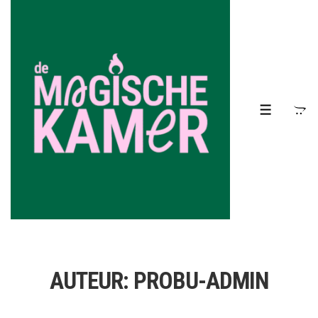
↓
Doorgaan
naar
hoofdinhoud
MENU
AUTEUR:
PROBU-ADMIN