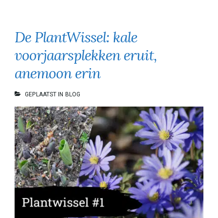
De PlantWissel: kale
voorjaarsplekken eruit,
anemoon erin
GEPLAATST IN
BLOG